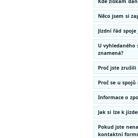
Kde získám daň
Něco jsem si za
Jízdní řád spoj
U vyhledaného s
znamená?
Proč jste zrušil
Proč se u spojů
Informace o zpo
Jak si lze k jíz
Pokud jste nena
kontaktní formu