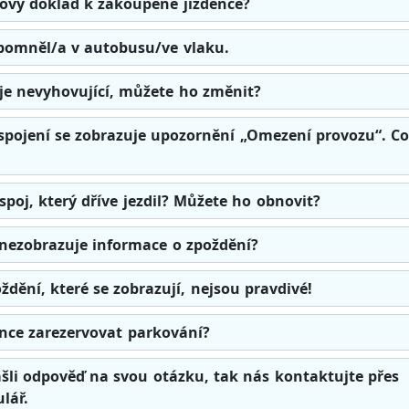
ový doklad k zakoupené jízdence?
pomněl/a v autobusu/ve vlaku.
e je nevyhovující, můžete ho změnit?
pojení se zobrazuje upozornění „Omezení provozu“. Co
i spoj, který dříve jezdil? Můžete ho obnovit?
 nezobrazuje informace o zpoždění?
ždění, které se zobrazují, nejsou pravdivé!
dence zarezervovat parkování?
šli odpověď na svou otázku, tak nás kontaktujte přes
lář.